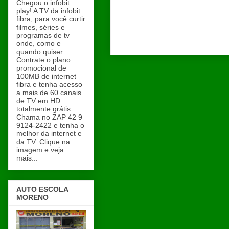
Chegou o infobit
play! A TV da infobit
fibra, para você curtir
filmes, séries e
programas de tv
onde, como e
quando quiser.
Contrate o plano
promocional de
100MB de internet
fibra e tenha acesso
a mais de 60 canais
de TV em HD
totalmente grátis.
Chama no ZAP 42 9
9124-2422 e tenha o
melhor da internet e
da TV. Clique na
imagem e veja
mais...
AUTO ESCOLA
MORENO