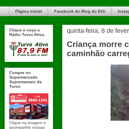
Blog do Elói Turvo e região, faça do nosso Blog um canal de divulgação. www.blogdoeloi.com.br
Página inicial
Facebook do Blog do Elói
Insta
quinta-feira, 8 de feve
Clique e ouça a
Rádio Turvo Ativo.
Criança morre 
caminhão carre
Compre no
Supermercado
Supremamais de
Turvo
Clique na imagem e
acompanhe nossas