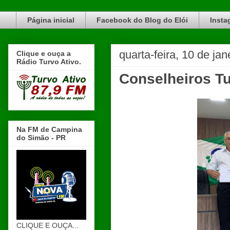
Blog do Elói Turvo e região, faça do nosso Blog um canal de divulgação. www.blogdoeloi.com.br
Página inicial
Facebook do Blog do Elói
Insta
quarta-feira, 10 de ja
Clique e ouça a
Rádio Turvo Ativo.
Conselheiros T
Na FM de Campina
do Simão - PR
CLIQUE E OUÇA...