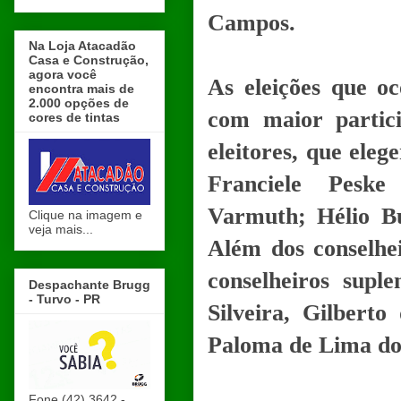
Campos.
Na Loja Atacadão
Casa e Construção,
agora você
As eleições que o
encontra mais de
2.000 opções de
com maior partic
cores de tintas
eleitores, que eleg
Franciele Peske
Varmuth; Hélio Bu
Clique na imagem e
veja mais...
Além dos conselhe
conselheiros supl
Despachante Brugg
- Turvo - PR
Silveira, Gilbert
Paloma de Lima do
Fone (42) 3642 -