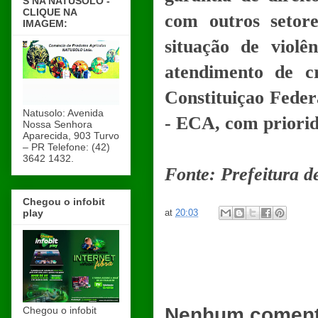
S NA NATUSOLO -
CLIQUE NA
com outros setore
IMAGEM:
situação de violê
atendimento de c
Constituiçao Feder
Natusolo: Avenida
- ECA, com priorid
Nossa Senhora
Aparecida, 903 Turvo
– PR Telefone: (42)
3642 1432.
Fonte: Prefeitura 
Chegou o infobit
at
20:03
play
Nenhum coment
Chegou o infobit