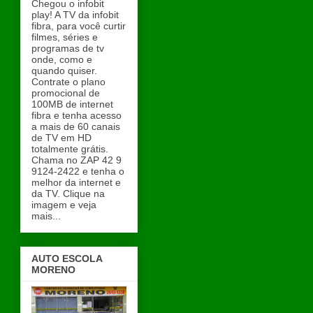
Chegou o infobit
play! A TV da infobit
fibra, para você curtir
filmes, séries e
programas de tv
onde, como e
quando quiser.
Contrate o plano
promocional de
100MB de internet
fibra e tenha acesso
a mais de 60 canais
de TV em HD
totalmente grátis.
Chama no ZAP 42 9
9124-2422 e tenha o
melhor da internet e
da TV. Clique na
imagem e veja
mais...
AUTO ESCOLA
MORENO