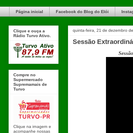
Blog do Elói Turvo e região, faça do nosso Blog um canal de divulgação. www.blogdoeloi.com.br
Página inicial
Facebook do Blog do Elói
Insta
quinta-feira, 21 de dezembro d
Clique e ouça a
Rádio Turvo Ativo.
Sessão Extraordiná
Sessão
Compre no
Supermercado
Supremamais de
Turvo
Clique na imagem e
acompanhe nossas