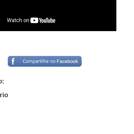
o:
rio