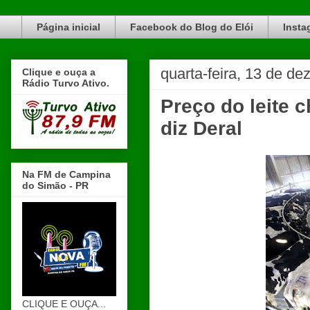
Blog do Elói Turvo e região, faça do nosso Blog um canal de divulgação. www.blogdoeloi.com.br
Página inicial
Facebook do Blog do Elói
Insta
quarta-feira, 13 de d
Clique e ouça a
Rádio Turvo Ativo.
Preço do leite 
diz Deral
Na FM de Campina
do Simão - PR
CLIQUE E OUÇA...