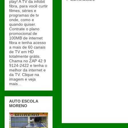
play! A TV da infobit
fibra, para você curtir
filmes, séries e
programas de tv
onde, como e
quando quiser.
Contrate o plano
promocional de
100MB de internet
fibra e tenha acesso
a mais de 60 canais
de TV em HD
totalmente grátis.
Chama no ZAP 42 9
9124-2422 e tenha o
melhor da internet e
da TV. Clique na
imagem e veja
mais...
AUTO ESCOLA
MORENO