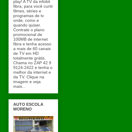
play! A TV da infobit
fibra, para você curtir
filmes, séries e
programas de tv
onde, como e
quando quiser.
Contrate o plano
promocional de
100MB de internet
fibra e tenha acesso
a mais de 60 canais
de TV em HD
totalmente grátis.
Chama no ZAP 42 9
9124-2422 e tenha o
melhor da internet e
da TV. Clique na
imagem e veja
mais...
AUTO ESCOLA
MORENO