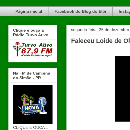
Blog do Elói Turvo e região, faça do nosso Blog um canal de divulgação. www.blogdoeloi.com.br
Página inicial
Facebook do Blog do Elói
Insta
segunda-feira, 25 de dezembro
Clique e ouça a
Rádio Turvo Ativo.
Faleceu Loide de O
Na FM de Campina
do Simão - PR
CLIQUE E OUÇA...