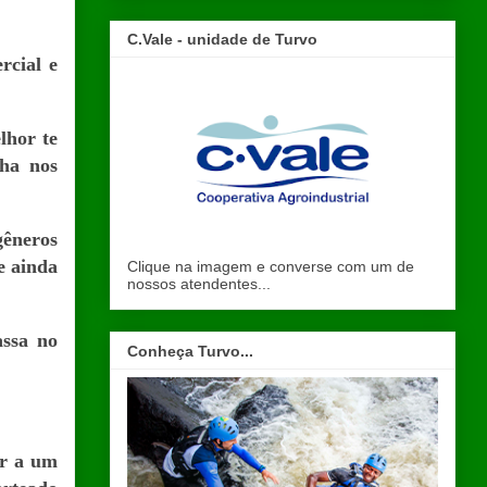
C.Vale - unidade de Turvo
rcial e
lhor te
cha nos
êneros
e ainda
Clique na imagem e converse com um de
nossos atendentes...
assa no
Conheça Turvo...
er a um