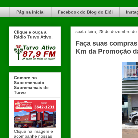
Blog do Elói Turvo e região, faça do nosso Blog um canal de divulgação. www.blogdoeloi.com.br
Página inicial
Facebook do Blog do Elói
Insta
sexta-feira, 29 de dezembro de
Clique e ouça a
Rádio Turvo Ativo.
Faça suas compras 
Km da Promoção d
Compre no
Supermercado
Supremamais de
Turvo
Clique na imagem e
acompanhe nossas