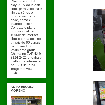
Chegou o infobit
play! A TV da infobit
fibra, para você curtir
filmes, séries e
programas de tv
onde, como e
quando quiser.
Contrate o plano
promocional de
100MB de internet
fibra e tenha acesso
a mais de 60 canais
de TV em HD
totalmente grátis.
Chama no ZAP 42 9
9124-2422 e tenha o
melhor da internet e
da TV. Clique na
imagem e veja
mais...
AUTO ESCOLA
MORENO