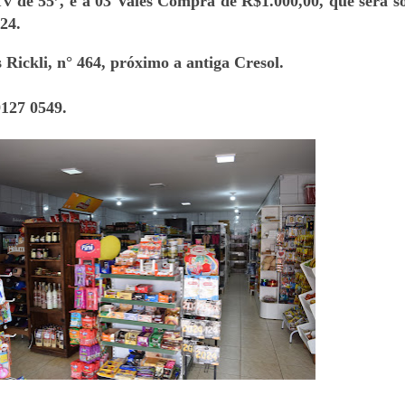
v de 55’, e a 03 Vales Compra de R$1.000,00, que será s
24.
 Rickli, n° 464, próximo a antiga Cresol.
127 0549.