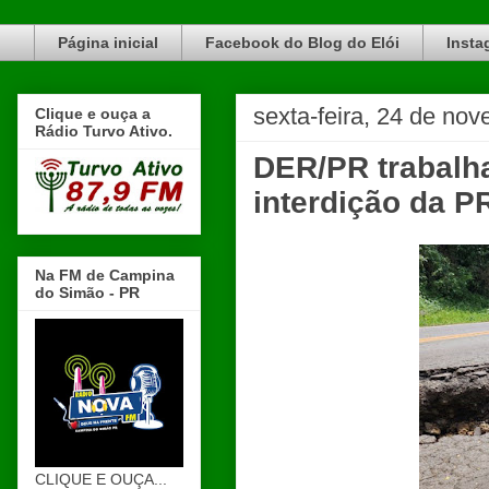
Blog do Elói Turvo e região, faça do nosso Blog um canal de divulgação. www.blogdoeloi.com.br
Página inicial
Facebook do Blog do Elói
Insta
sexta-feira, 24 de no
Clique e ouça a
Rádio Turvo Ativo.
DER/PR trabalha
interdição da P
Na FM de Campina
do Simão - PR
CLIQUE E OUÇA...