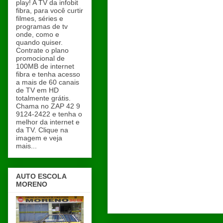
play! A TV da infobit
fibra, para você curtir
filmes, séries e
programas de tv
onde, como e
quando quiser.
Contrate o plano
promocional de
100MB de internet
fibra e tenha acesso
a mais de 60 canais
de TV em HD
totalmente grátis.
Chama no ZAP 42 9
9124-2422 e tenha o
melhor da internet e
da TV. Clique na
imagem e veja
mais...
AUTO ESCOLA
MORENO