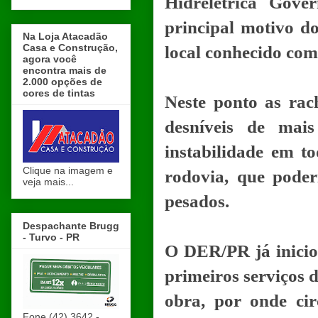
Hidrelétrica Gov
principal motivo d
Na Loja Atacadão
Casa e Construção,
local conhecido co
agora você
encontra mais de
2.000 opções de
cores de tintas
Neste ponto as rac
desníveis de mai
instabilidade em to
Clique na imagem e
rodovia, que poder
veja mais...
pesados.
Despachante Brugg
- Turvo - PR
O DER/PR já inicio
primeiros serviços 
obra, por onde ci
Fone (42) 3642 -