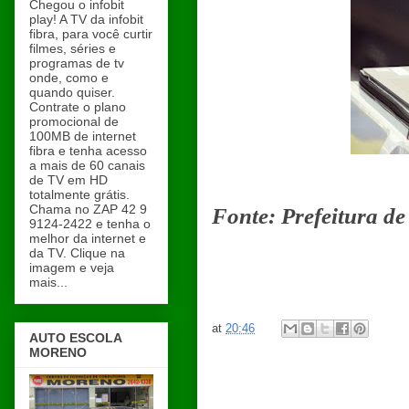
Chegou o infobit
play! A TV da infobit
fibra, para você curtir
filmes, séries e
programas de tv
onde, como e
quando quiser.
Contrate o plano
promocional de
100MB de internet
fibra e tenha acesso
a mais de 60 canais
de TV em HD
totalmente grátis.
Chama no ZAP 42 9
Fonte: Prefeitura d
9124-2422 e tenha o
melhor da internet e
da TV. Clique na
imagem e veja
mais...
at
20:46
AUTO ESCOLA
MORENO