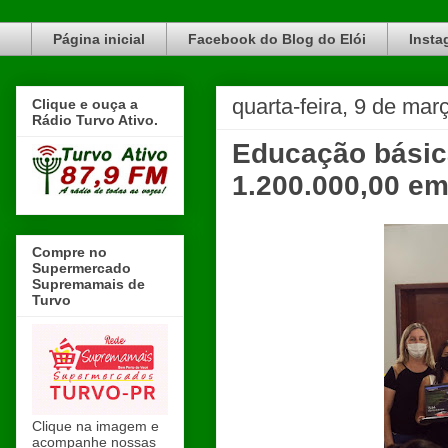
Blog do Elói Turvo e região, faça do nosso Blog um canal de divulgação. www.blogdoeloi.com.br
Página inicial
Facebook do Blog do Elói
Insta
quarta-feira, 9 de mar
Clique e ouça a
Rádio Turvo Ativo.
Educação básic
1.200.000,00 em
Compre no
Supermercado
Supremamais de
Turvo
Clique na imagem e
acompanhe nossas