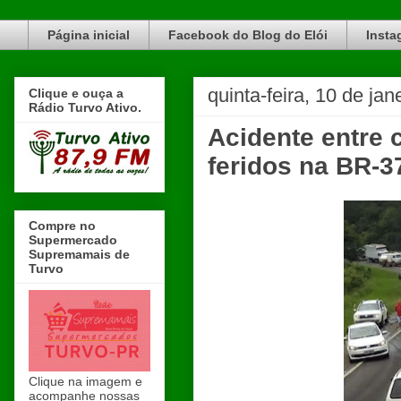
Blog do Elói Turvo e região, faça do nosso Blog um canal de divulgação. www.blogdoeloi.com.br
Página inicial
Facebook do Blog do Elói
Insta
quinta-feira, 10 de ja
Clique e ouça a
Rádio Turvo Ativo.
Acidente entre 
feridos na BR-3
Compre no
Supermercado
Supremamais de
Turvo
Clique na imagem e
acompanhe nossas