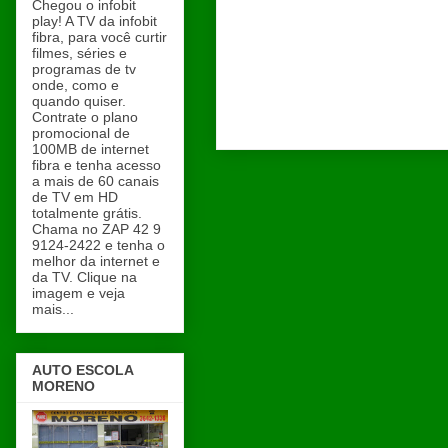
Chegou o infobit
play! A TV da infobit
fibra, para você curtir
filmes, séries e
programas de tv
onde, como e
quando quiser.
Contrate o plano
promocional de
100MB de internet
fibra e tenha acesso
a mais de 60 canais
de TV em HD
totalmente grátis.
Chama no ZAP 42 9
9124-2422 e tenha o
melhor da internet e
da TV. Clique na
imagem e veja
mais...
AUTO ESCOLA
MORENO