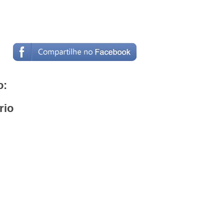
o:
rio