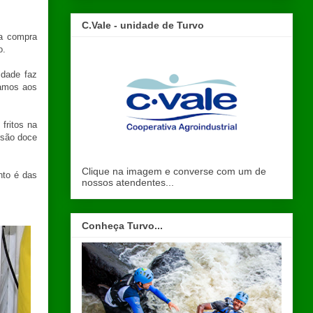
C.Vale - unidade de Turvo
 a compra
o.
idade faz
samos aos
fritos na
rsão doce
Clique na imagem e converse com um de
nto é das
nossos atendentes...
Conheça Turvo...