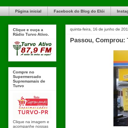
Blog do Elói Turvo e região, faça do nosso Blog um canal de divulgação. www.blogdoeloi.com.br
Página inicial
Facebook do Blog do Elói
Insta
quinta-feira, 16 de junho de 20
Clique e ouça a
Rádio Turvo Ativo.
Passou, Comprou: T
Compre no
Supermercado
Supremamais de
Turvo
Clique na imagem e
acompanhe nossas