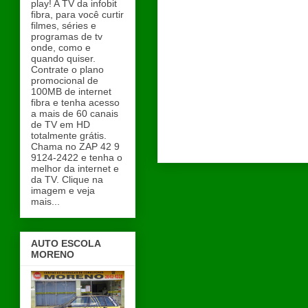
play! A TV da infobit
fibra, para você curtir
filmes, séries e
programas de tv
onde, como e
quando quiser.
Contrate o plano
promocional de
100MB de internet
fibra e tenha acesso
a mais de 60 canais
de TV em HD
totalmente grátis.
Chama no ZAP 42 9
9124-2422 e tenha o
melhor da internet e
da TV. Clique na
imagem e veja
mais...
AUTO ESCOLA
MORENO