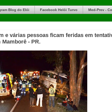
gram Blog do Elói
Facebook Helói Turvo
Med-Prev - Co
 e várias pessoas ficam feridas em tentati
m Mamborê - PR.