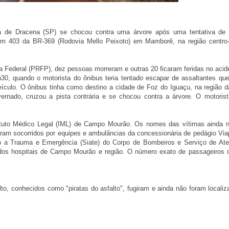
 de Dracena (SP) se chocou contra uma árvore após uma tentativa de 
m 403 da BR-369 (Rodovia Mello Peixoto) em Mamborê, na região centro
a Federal (PRFP), dez pessoas morreram e outras 20 ficaram feridas no acid
30, quando o motorista do ônibus teria tentado escapar de assaltantes que
eículo. O ônibus tinha como destino a cidade de Foz do Iguaçu, na região da
overnado, cruzou a pista contrária e se chocou contra a árvore. O motoris
ituto Médico Legal (IML) de Campo Mourão. Os nomes das vítimas ainda 
oram socorridos por equipes e ambulâncias da concessionária de pedágio Viap
to a Trauma e Emergência (Siate) do Corpo de Bombeiros e Serviço de At
dos hospitais de Campo Mourão e região. O número exato de passageiros 
to, conhecidos como "piratas do asfalto", fugiram e ainda não foram localiz