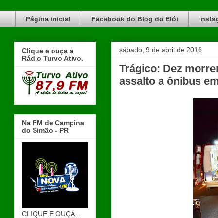
Blog do Elói Turvo e região, faça do nosso Blog um canal de divulgação. www.blogdoeloi.com.br
Página inicial
Facebook do Blog do Elói
Insta
sábado, 9 de abril de 2016
Clique e ouça a
Rádio Turvo Ativo.
Trágico: Dez morrem
assalto a ônibus e
Na FM de Campina
do Simão - PR
CLIQUE E OUÇA...