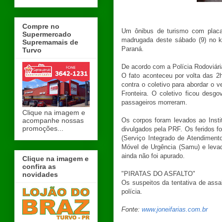
Compre no
Um ônibus de turismo com placa
Supermercado
madrugada deste sábado (9) no k
Supremamais de
Paraná.
Turvo
De acordo com a Polícia Rodoviári
O fato aconteceu por volta das 2h
contra o coletivo para abordar o v
Fronteira. O coletivo ficou desg
passageiros morreram.
Clique na imagem e
acompanhe nossas
Os corpos foram levados ao Inst
promoções...
divulgados pela PRF. Os feridos f
(Serviço Integrado de Atendimen
Móvel de Urgência (Samu) e leva
ainda não foi apurado.
Clique na imagem e
confira as
"PIRATAS DO ASFALTO"
novidades
Os suspeitos da tentativa de assal
polícia.
Fonte:
www.joneifarias.com.br