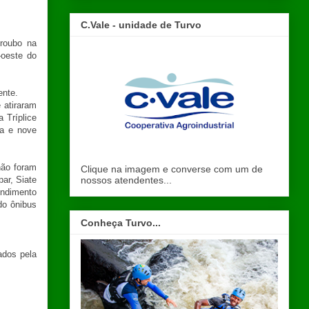
C.Vale - unidade de Turvo
roubo na
-oeste do
ente.
 atiraram
 Tríplice
ta e nove
não foram
Clique na imagem e converse com um de
nossos atendentes...
ar, Siate
endimento
do ônibus
Conheça Turvo...
ados pela