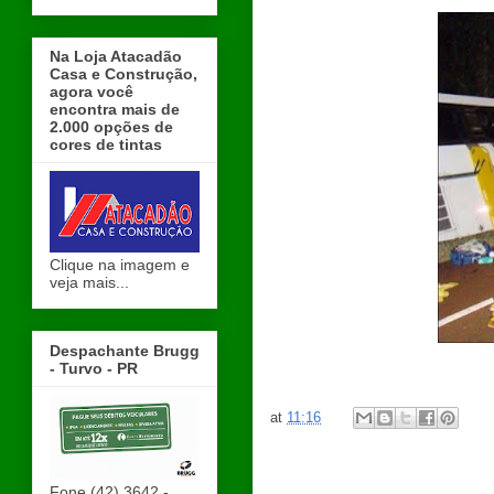
Na Loja Atacadão
Casa e Construção,
agora você
encontra mais de
2.000 opções de
cores de tintas
Clique na imagem e
veja mais...
Despachante Brugg
- Turvo - PR
at
11:16
Fone (42) 3642 -