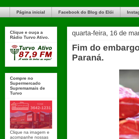
Blog do Elói Turvo e região, faça do nosso Blog um canal de divulgação. www.blogdoeloi.com.br
Página inicial
Facebook do Blog do Elói
Insta
quarta-feira, 16 de m
Clique e ouça a
Rádio Turvo Ativo.
Fim do embargo 
Paraná.
Compre no
Supermercado
Supremamais de
Turvo
Clique na imagem e
acompanhe nossas