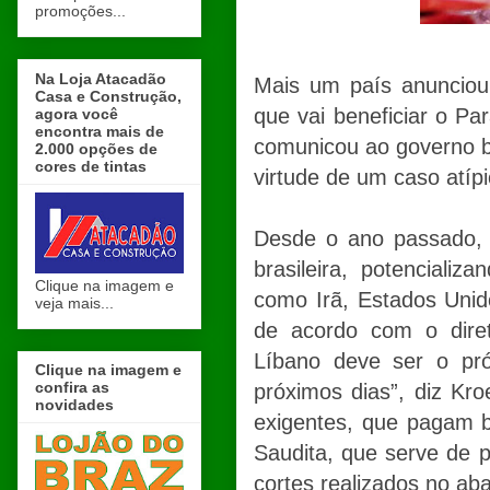
promoções...
Na Loja Atacadão
Mais um país anunciou 
Casa e Construção,
que vai beneficiar o Pa
agora você
encontra mais de
comunicou ao governo br
2.000 opções de
cores de tintas
virtude de um caso atíp
Desde o ano passado, 
brasileira, potenciali
Clique na imagem e
como Irã, Estados Unido
veja mais...
de acordo com o diret
Líbano deve ser o pró
Clique na imagem e
confira as
próximos dias”, diz Kro
novidades
exigentes, que pagam b
Saudita, que serve de 
cortes realizados no aba