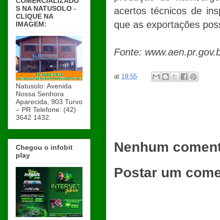
COMERCIALIZADO
S NA NATUSOLO -
acertos técnicos de in
CLIQUE NA
que as exportações pos
IMAGEM:
Fonte: www.aen.pr.gov.
at
19:55
Natusolo: Avenida
Nossa Senhora
Aparecida, 903 Turvo
– PR Telefone: (42)
3642 1432.
Nenhum coment
Chegou o infobit
play
Postar um come