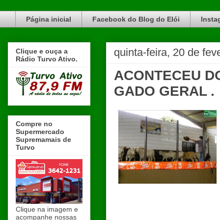
Blog do Elói Turvo e região, faça do nosso Blog um canal de divulgação. www.blogdoeloi.com.br
Página inicial
Facebook do Blog do Elói
Insta
quinta-feira, 20 de fe
Clique e ouça a
Rádio Turvo Ativo.
ACONTECEU DO
GADO GERAL .
Compre no
Supermercado
Supremamais de
Turvo
Clique na imagem e
acompanhe nossas