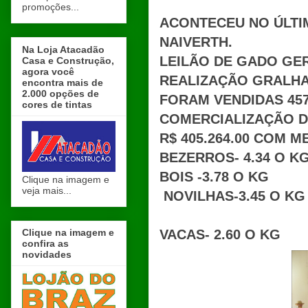
promoções...
ACONTECEU NO ÚLTI
NAIVERTH.
Na Loja Atacadão
LEILÃO DE GADO GE
Casa e Construção,
agora você
REALIZAÇÃO GRALHA
encontra mais de
2.000 opções de
FORAM VENDIDAS 457
cores de tintas
COMERCIALIZAÇÃO 
R$ 405.264.00 COM ME
BEZERROS- 4.34 O K
BOIS -3.78 O KG
Clique na imagem e
veja mais...
NOVILHAS-3.45 O KG
Clique na imagem e
VACAS- 2.60 O KG
confira as
novidades