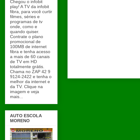
Chegou o infobit
play! A TV da infobit
fibra, para você curtir
filmes, séries e
programas de tv
onde, como e
quando quiser.
Contrate o plano
promocional de
100MB de internet
fibra e tenha acesso
a mais de 60 canais
de TV em HD
totalmente grátis.
Chama no ZAP 42 9
9124-2422 e tenha o
melhor da internet e
da TV. Clique na
imagem e veja
mais...
AUTO ESCOLA
MORENO