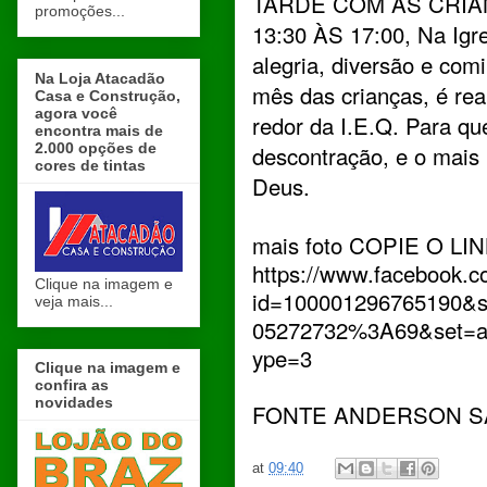
TARDE COM AS CRIA
promoções...
13:30 ÀS 17:00, Na Igr
alegria, diversão e co
Na Loja Atacadão
mês das crianças, é re
Casa e Construção,
agora você
redor da I.E.Q. Para q
encontra mais de
2.000 opções de
descontração, e o mais
cores de tintas
Deus.
mais foto COPIE O LI
https://www.facebook.c
Clique na imagem e
id=100001296765190&s
veja mais...
05272732%3A69&set=a
ype=3
Clique na imagem e
confira as
novidades
FONTE ANDERSON S
at
09:40