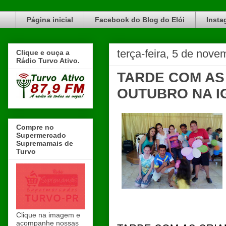
Blog do Elói Turvo e região, faça do nosso Blog um canal de divulgação. www.blogdoeloi.com.br
Página inicial
Facebook do Blog do Elói
Insta
terça-feira, 5 de nov
Clique e ouça a
Rádio Turvo Ativo.
TARDE COM AS
OUTUBRO NA 
Compre no
Supermercado
Supremamais de
Turvo
Clique na imagem e
acompanhe nossas