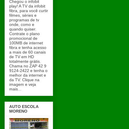
Chegou o infobit
play! A TV da infobit
fibra, para você curtir
filmes, séries e
programas de tv
onde, como e
quando quiser.
Contrate o plano
promocional de
100MB de internet
fibra e tenha acesso
a mais de 60 canais
de TV em HD
totalmente grátis.
Chama no ZAP 42 9
9124-2422 e tenha o
melhor da internet e
da TV. Clique na
imagem e veja
mais...
AUTO ESCOLA
MORENO