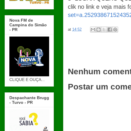
clik no link e veja mais 
set=a.25293867152435
Nova FM de
Campina do Simão
at
14:52
- PR
Nenhum coment
CLIQUE E OUÇA...
Postar um come
Despachante Brugg
- Turvo - PR