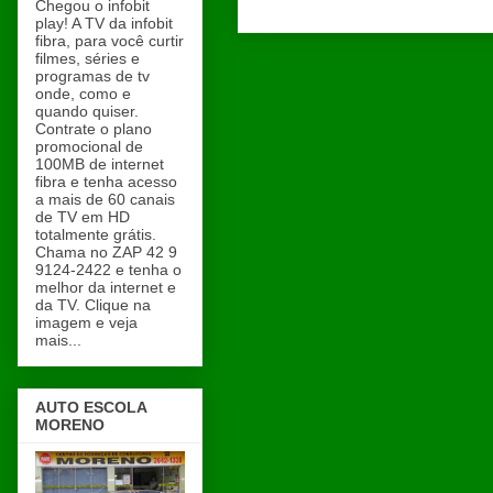
Chegou o infobit
play! A TV da infobit
fibra, para você curtir
filmes, séries e
programas de tv
onde, como e
quando quiser.
Contrate o plano
promocional de
100MB de internet
fibra e tenha acesso
a mais de 60 canais
de TV em HD
totalmente grátis.
Chama no ZAP 42 9
9124-2422 e tenha o
melhor da internet e
da TV. Clique na
imagem e veja
mais...
AUTO ESCOLA
MORENO