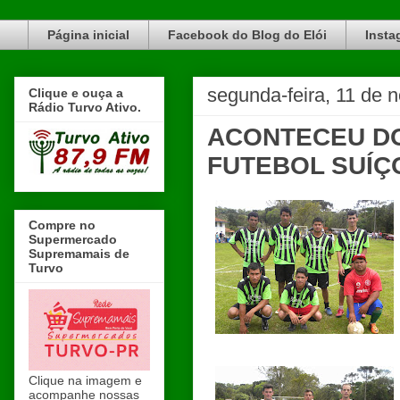
Blog do Elói Turvo e região, faça do nosso Blog um canal de divulgação. www.blogdoeloi.com.br
Página inicial
Facebook do Blog do Elói
Insta
segunda-feira, 11 de
Clique e ouça a
Rádio Turvo Ativo.
ACONTECEU DO
FUTEBOL SUÍÇ
Compre no
Supermercado
Supremamais de
Turvo
Clique na imagem e
acompanhe nossas