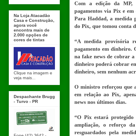
Com a edição da MP, n
pagamentos via Pix e em d
Na Loja Atacadão
Para Haddad, a medida pr
Casa e Construção,
agora você
do Pix, que tomou conta da
encontra mais de
2.000 opções de
cores de tintas
“A medida provisória re
pagamento em dinheiro. O 
na fake news de cobrar a
dinheiro poderá cobrar e
dinheiro, sem nenhum acr
Clique na imagem e
veja mais...
O ministro reforçou que a
em relação ao Pix, apena
Despachante Brugg
- Turvo - PR
news nos últimos dias.
“O Pix estará protegido 
ampliação, o reforço da 
resguardados pela medid
Fone (42) 3642 -