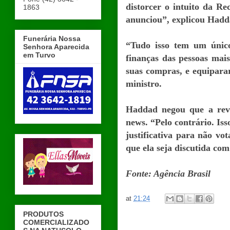
distorcer o intuito da Re
1863
anunciou”, explicou Hadd
Funerária Nossa
“Tudo isso tem um único
Senhora Aparecida
em Turvo
finanças das pessoas mai
suas compras, e equipar
ministro.
Haddad negou que a revo
news. “Pelo contrário. Is
justificativa para não v
que ela seja discutida com
Fonte: Agência Brasil
at
21:24
PRODUTOS
COMERCIALIZADO