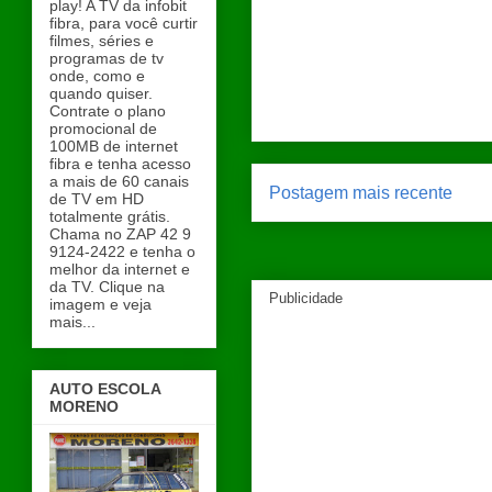
play! A TV da infobit
fibra, para você curtir
filmes, séries e
programas de tv
onde, como e
quando quiser.
Contrate o plano
promocional de
100MB de internet
fibra e tenha acesso
a mais de 60 canais
Postagem mais recente
de TV em HD
totalmente grátis.
Chama no ZAP 42 9
9124-2422 e tenha o
melhor da internet e
da TV. Clique na
Publicidade
imagem e veja
mais...
AUTO ESCOLA
MORENO