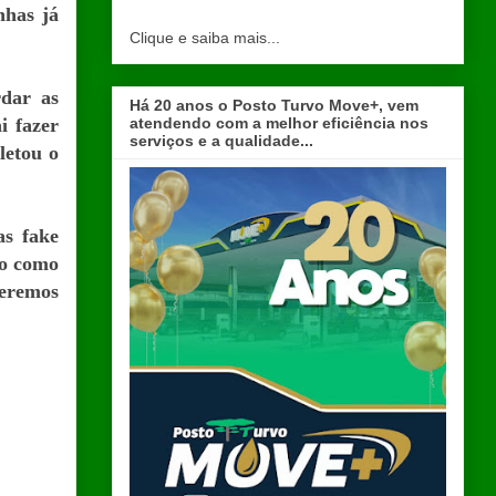
nhas já
Clique e saiba mais...
rdar as
Há 20 anos o Posto Turvo Move+, vem
atendendo com a melhor eficiência nos
i fazer
serviços e a qualidade...
letou o
as fake
do como
ueremos