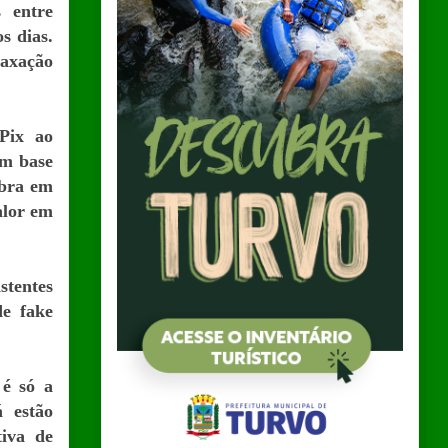
 entre
s dias.
taxação
 Pix ao
om base
obra em
alor em
stentes
de fake
 é só a
á estão
tiva de