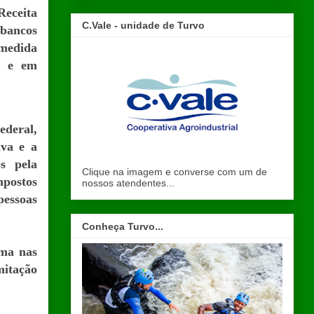
Receita
C.Vale - unidade de Turvo
 bancos
 medida
x e em
ederal,
iva e a
s pela
Clique na imagem e converse com um de
mpostos
nossos atendentes...
pessoas
Conheça Turvo...
rma nas
mitação