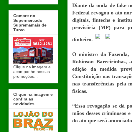
Diante da onda de fake n
Federal revogou o ato no
Compre no
digitais, fintechs e ins
Supermercado
Supremamais de
provisória (MP) para p
Turvo
dinheiro.
O ministro da Fazenda, 
Robinson Barreirinhas, 
Clique na imagem e
edição da medida provi
acompanhe nossas
Constituição nas transaçõ
promoções...
nas transferências pela 
físicas.
Clique na imagem e
confira as
novidades
“Essa revogação se dá po
mãos desses criminosos e
do ato que será anunciado