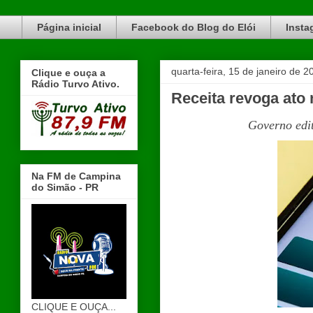
Blog do Elói Turvo e região, faça do nosso Blog um canal de divulgação. www.blogdoeloi.com.br
Página inicial
Facebook do Blog do Elói
Insta
quarta-feira, 15 de janeiro de 2
Clique e ouça a
Rádio Turvo Ativo.
Receita revoga ato 
Governo edit
Na FM de Campina
do Simão - PR
CLIQUE E OUÇA...