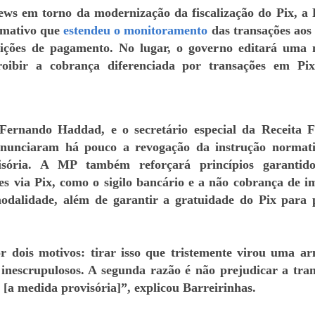
ews em torno da modernização da fiscalização do Pix, a 
rmativo que
estendeu o monitoramento
das transações aos
tituições de pagamento. No lugar, o governo editará uma
roibir a cobrança diferenciada por transações em Pi
Fernando Haddad, e o secretário especial da Receita F
anunciaram há pouco a revogação da instrução normat
sória. A MP também reforçará princípios garantido
es via Pix, como o sigilo bancário e a não cobrança de i
modalidade, além de garantir a gratuidade do Pix para 
r dois motivos: tirar isso que tristemente virou uma a
 inescrupulosos. A segunda razão é não prejudicar a tra
 [a medida provisória]”, explicou Barreirinhas.