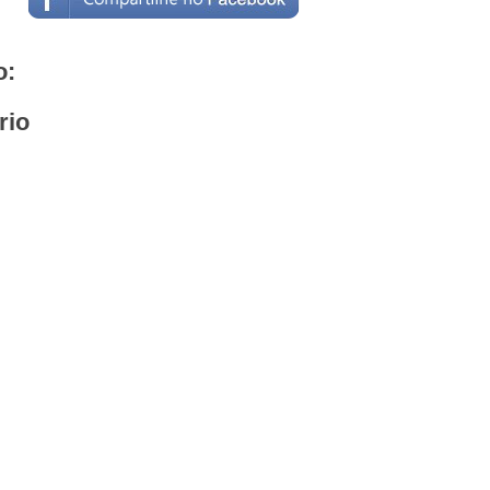
o:
rio