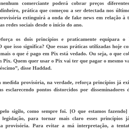
enhum comerciante poderá cobrar preços diferentes
inheiro, prática que começou a ser detectada nos último
ovisória extinguirá a onda de fake news em relação à 
s redes sociais desde o início do ano.
força os dois princípios e praticamente equipara o
que isso significa? Que essas práticas utilizadas hoje c
 mais o que é pago em Pix está vedado. Ou seja, o que c
m Pix. Quem quer usar o Pix vai ter que pagar o mesmo v
éscimo”, disse Haddad.
 medida provisória, na verdade, reforça princípios já exi
s esclarecendo pontos distorcidos por disseminadores 
pelo sigilo, como sempre foi. [O que estamos fazendo]
legislação, para tornar mais claro esses princípios j
a provisória. Para evitar a má interpretação, a tenta