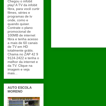
Chegou o infobit
play! A TV da infobit
fibra, para você curtir
filmes, séries e
programas de tv
onde, como e
quando quiser.
Contrate o plano
promocional de
100MB de internet
fibra e tenha acesso
a mais de 60 canais
de TV em HD
totalmente grátis.
Chama no ZAP 42 9
9124-2422 e tenha o
melhor da internet e
da TV. Clique na
imagem e veja
mais...
AUTO ESCOLA
MORENO