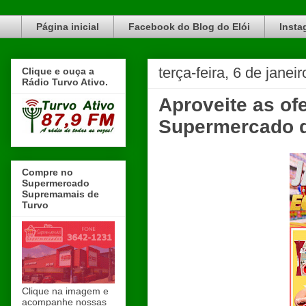
Blog do Elói Turvo e região, faça do nosso Blog um canal de divulgação. www.blogdoeloi.com.br
Página inicial
Facebook do Blog do Elói
Insta
terça-feira, 6 de janei
Clique e ouça a
Rádio Turvo Ativo.
Aproveite as o
Supermercado d
Compre no
Supermercado
Supremamais de
Turvo
Clique na imagem e
acompanhe nossas