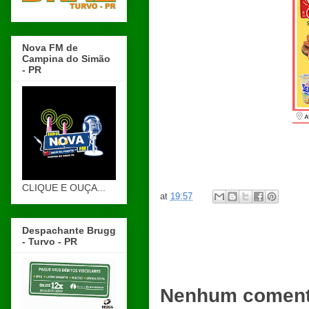
Nova FM de
Campina do Simão
- PR
CLIQUE E OUÇA...
at
19:57
Despachante Brugg
- Turvo - PR
Nenhum coment