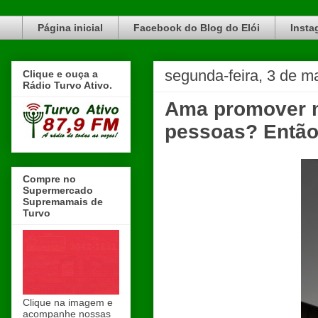
Blog do Elói Turvo e região, faça do nosso Blog um canal de divulgação. www.blogdoeloi.com.br
Página inicial
Facebook do Blog do Elói
Insta
segunda-feira, 3 de m
Clique e ouça a
Rádio Turvo Ativo.
Ama promover m
pessoas? Então
Compre no
Supermercado
Supremamais de
Turvo
Clique na imagem e
acompanhe nossas