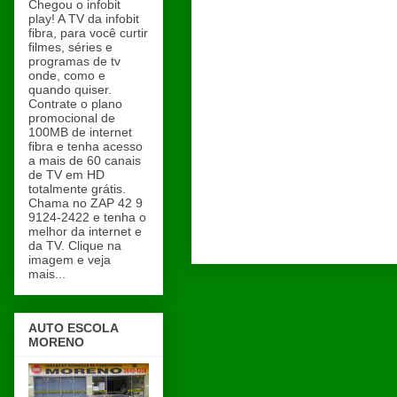
Chegou o infobit
play! A TV da infobit
fibra, para você curtir
filmes, séries e
programas de tv
onde, como e
quando quiser.
Contrate o plano
promocional de
100MB de internet
fibra e tenha acesso
a mais de 60 canais
de TV em HD
totalmente grátis.
Chama no ZAP 42 9
9124-2422 e tenha o
melhor da internet e
da TV. Clique na
imagem e veja
mais...
AUTO ESCOLA
MORENO