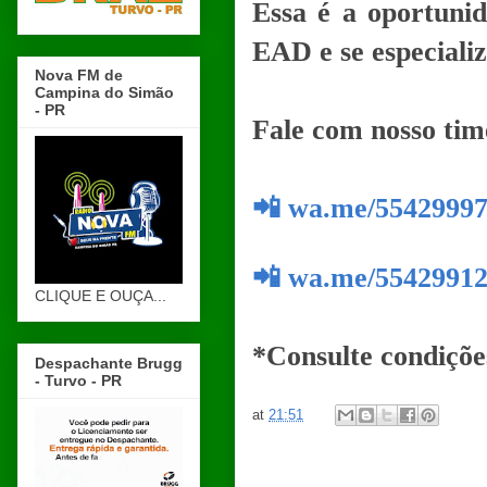
Essa é a oportuni
EAD e se especializ
Nova FM de
Campina do Simão
- PR
Fale com nosso tim
📲 wa.me/5542999
📲 wa.me/5542991
CLIQUE E OUÇA...
*Consulte condiçõe
Despachante Brugg
- Turvo - PR
at
21:51