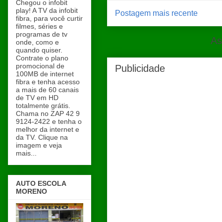
Chegou o infobit
play! A TV da infobit
Postagem mais recente
fibra, para você curtir
filmes, séries e
programas de tv
As
onde, como e
quando quiser.
Contrate o plano
promocional de
Publicidade
100MB de internet
fibra e tenha acesso
a mais de 60 canais
de TV em HD
totalmente grátis.
Chama no ZAP 42 9
9124-2422 e tenha o
melhor da internet e
da TV. Clique na
imagem e veja
mais...
AUTO ESCOLA
MORENO