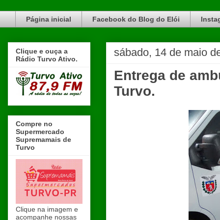
Blog do Elói Turvo e região, faça do nosso Blog um canal de divulgação. www.blogdoeloi.com.br
Página inicial
Facebook do Blog do Elói
Insta
sábado, 14 de maio d
Clique e ouça a
Rádio Turvo Ativo.
Entrega de ambu
Turvo.
Compre no
Supermercado
Supremamais de
Turvo
Clique na imagem e
acompanhe nossas