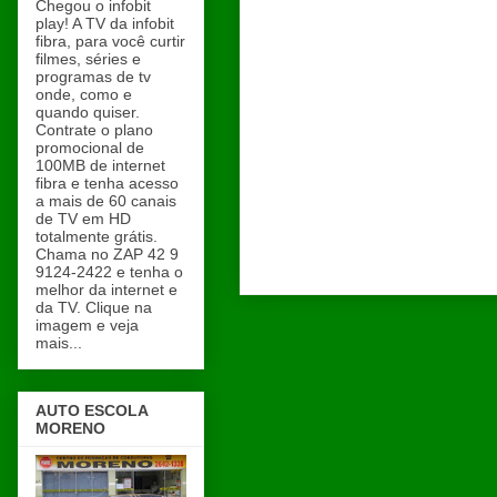
Chegou o infobit
play! A TV da infobit
fibra, para você curtir
filmes, séries e
programas de tv
onde, como e
quando quiser.
Contrate o plano
promocional de
100MB de internet
fibra e tenha acesso
a mais de 60 canais
de TV em HD
totalmente grátis.
Chama no ZAP 42 9
9124-2422 e tenha o
melhor da internet e
da TV. Clique na
imagem e veja
mais...
AUTO ESCOLA
MORENO