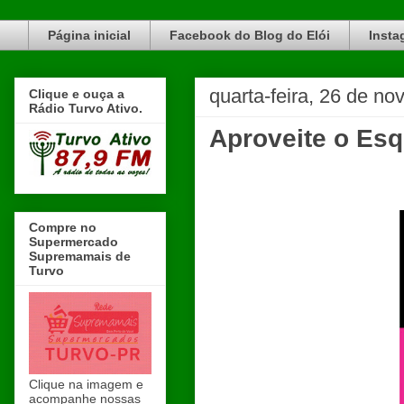
Blog do Elói Turvo e região, faça do nosso Blog um canal de divulgação. www.blogdoeloi.com.br
Página inicial
Facebook do Blog do Elói
Insta
quarta-feira, 26 de n
Clique e ouça a
Rádio Turvo Ativo.
Aproveite o Esq
Compre no
Supermercado
Supremamais de
Turvo
Clique na imagem e
acompanhe nossas