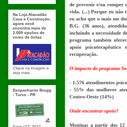
de prevenir e/ou romper s
vida. (...) Porque eu não
Na Loja Atacadão
eu acho que o mais me doí
Casa e Construção,
agora você
B.G. (36 anos), atendida
encontra mais de
incluindo a necessidade d
2.000 opções de
cores de tintas
programa também oferece
apoio psicoterapêutico 
recuperação.
O impacto do programa Ser
Clique na imagem e
veja mais...
- 1.576 atendimentos psico
- 55% das mulheres aten
Despachante Brugg
- Turvo - PR
Centro-Oeste (14%)
Onde encontrar apoio?
Meninas a partir dos 12
Fone (42) 3642 -