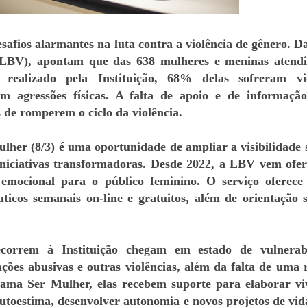
esafios alarmantes na luta contra a violência de gênero. D
LBV), apontam que das 638 mulheres e meninas atend
ealizado pela Instituição, 68% delas sofreram vio
am agressões físicas. A falta de apoio e de informaçã
de romperem o ciclo da violência.
lher (8/3) é uma oportunidade de ampliar a visibilidade 
 iniciativas transformadoras. Desde 2022, a LBV vem ofe
e emocional para o público feminino. O serviço oferece
ticos semanais on-line e gratuitos, além de orientação s
correm à Instituição chegam em estado de vulnerabi
ações abusivas e outras violências, além da falta de uma 
ama Ser Mulher, elas recebem suporte para elaborar vi
utoestima, desenvolver autonomia e novos projetos de vid