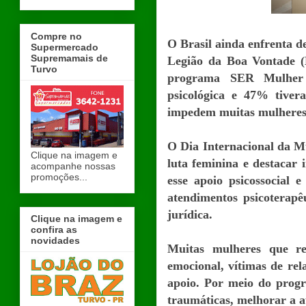
Compre no
O Brasil ainda enfrenta d
Supermercado
Supremamais de
Legião da Boa Vontade (
Turvo
programa SER Mulher r
psicológica e 47% tiver
impedem muitas mulheres 
O Dia Internacional da Mu
Clique na imagem e
luta feminina e destacar
acompanhe nossas
promoções...
esse apoio psicossocial 
atendimentos psicoterapêu
jurídica.
Clique na imagem e
confira as
novidades
Muitas mulheres que re
emocional, vítimas de rel
apoio. Por meio do progr
traumáticas, melhorar a a