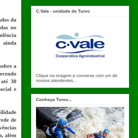
C.Vale - unidade de Turvo
ados da
idas no
lência
o ainda
sobre a
recendo
Clique na imagem e converse com um de
nossos atendentes...
 até 30
ocial e
Conheça Turvo...
lidade
rede de
vências
a, além