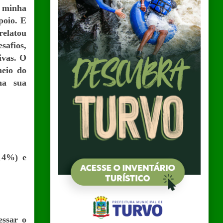
a minha
poio. E
relatou
safios,
ivas. O
meio do
 na sua
(14%) e
essar o