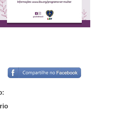
o:
rio