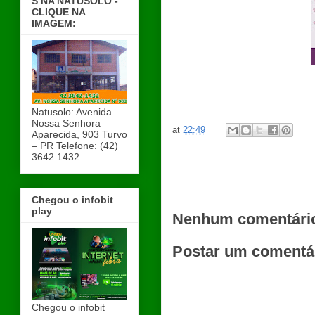
S NA NATUSOLO -
CLIQUE NA
IMAGEM:
Natusolo: Avenida
Nossa Senhora
at
22:49
Aparecida, 903 Turvo
– PR Telefone: (42)
3642 1432.
Chegou o infobit
play
Nenhum comentári
Postar um comentá
Chegou o infobit