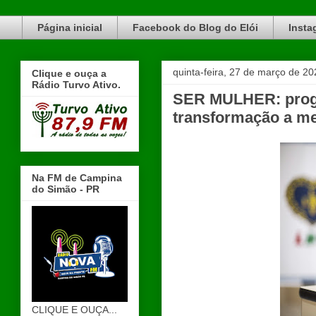
Blog do Elói Turvo e região, faça do nosso Blog um canal de divulgação. www.blogdoeloi.com.br
Página inicial
Facebook do Blog do Elói
Insta
quinta-feira, 27 de março de 20
Clique e ouça a
Rádio Turvo Ativo.
SER MULHER: progr
transformação a m
Na FM de Campina
do Simão - PR
CLIQUE E OUÇA...