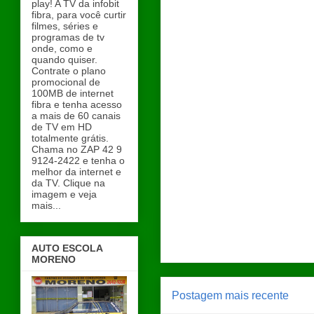
play! A TV da infobit
fibra, para você curtir
filmes, séries e
programas de tv
onde, como e
quando quiser.
Contrate o plano
promocional de
100MB de internet
fibra e tenha acesso
a mais de 60 canais
de TV em HD
totalmente grátis.
Chama no ZAP 42 9
9124-2422 e tenha o
melhor da internet e
da TV. Clique na
imagem e veja
mais...
AUTO ESCOLA
MORENO
Postagem mais recente