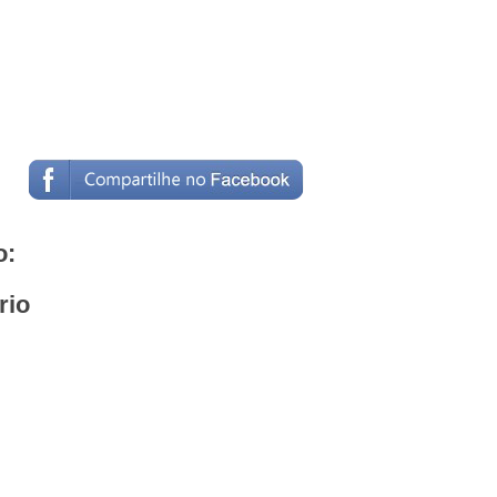
o:
rio