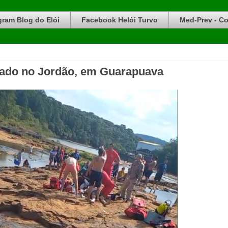
gram Blog do Elói
Facebook Helói Turvo
Med-Prev - Co
do no Jordão, em Guarapuava