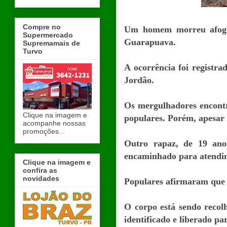
Compre no
Um homem morreu afogad
Supermercado
Guarapuava.
Supremamais de
Turvo
A ocorrência foi registr
Jordão.
Os mergulhadores encontra
Clique na imagem e
populares. Porém, apesar d
acompanhe nossas
promoções...
Outro rapaz, de 19 ano
encaminhado para atendi
Clique na imagem e
confira as
novidades
Populares afirmaram que a
O corpo está sendo recol
identificado e liberado pa