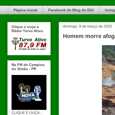
Blog do Elói Turvo e região, faça do nosso Blog um canal de divulgação. www.blogdoeloi.com.br
Página inicial
Facebook do Blog do Elói
Insta
domingo, 9 de março de 2025
Clique e ouça a
Rádio Turvo Ativo.
Homem morre afoga
Na FM de Campina
do Simão - PR
CLIQUE E OUÇA...