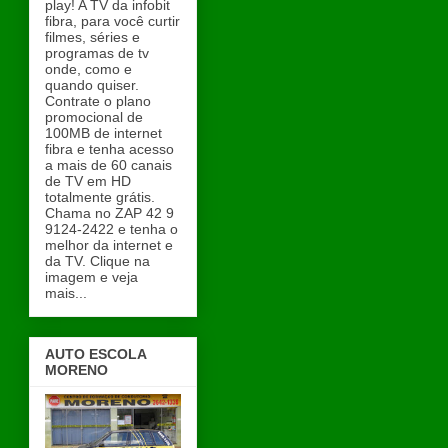
play! A TV da infobit
fibra, para você curtir
filmes, séries e
programas de tv
onde, como e
quando quiser.
Contrate o plano
promocional de
100MB de internet
fibra e tenha acesso
a mais de 60 canais
de TV em HD
totalmente grátis.
Chama no ZAP 42 9
9124-2422 e tenha o
melhor da internet e
da TV. Clique na
imagem e veja
mais...
AUTO ESCOLA
MORENO