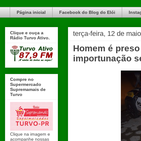
Blog do Elói Turvo e região, faça do nosso Blog um canal de divulgação. www.blogdoeloi.com.br
Página inicial
Facebook do Blog do Elói
Insta
terça-feira, 12 de mai
Clique e ouça a
Rádio Turvo Ativo.
Homem é preso 
importunação se
Compre no
Supermercado
Supremamais de
Turvo
Clique na imagem e
acompanhe nossas