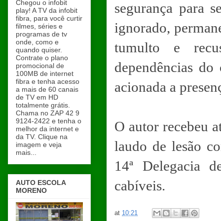
Chegou o infobit
segurança para s
play! A TV da infobit
fibra, para você curtir
ignorado, permane
filmes, séries e
programas de tv
onde, como e
tumulto e recu
quando quiser.
Contrate o plano
dependências do 
promocional de
100MB de internet
fibra e tenha acesso
acionada a presenç
a mais de 60 canais
de TV em HD
totalmente grátis.
Chama no ZAP 42 9
9124-2422 e tenha o
O autor recebeu 
melhor da internet e
da TV. Clique na
laudo de lesão co
imagem e veja
mais...
14ª Delegacia d
cabíveis.
AUTO ESCOLA
MORENO
at
10:21