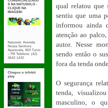
COMERCIALIZADO
qual relatou que
S NA NATUSOLO -
CLIQUE NA
IMAGEM:
sentiu que uma p
informou ainda q
atenção ao palco,
Natusolo: Avenida
autor. Nesse mo
Nossa Senhora
Aparecida, 903 Turvo
sendo então o sus
– PR Telefone: (42)
3642 1432.
fora da tenda onde
Chegou o infobit
play
O segurança rela
tenda, visualiz
masculino, o qu