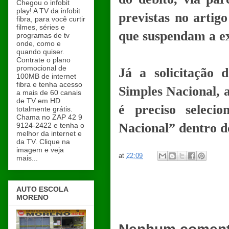
Chegou o infobit
play! A TV da infobit
previstas no artig
fibra, para você curtir
filmes, séries e
que suspendam a exi
programas de tv
onde, como e
quando quiser.
Contrate o plano
promocional de
Já a solicitação 
100MB de internet
fibra e tenha acesso
Simples Nacional, 
a mais de 60 canais
de TV em HD
é preciso seleci
totalmente grátis.
Chama no ZAP 42 9
Nacional” dentro d
9124-2422 e tenha o
melhor da internet e
da TV. Clique na
imagem e veja
at
22:09
mais...
AUTO ESCOLA
MORENO