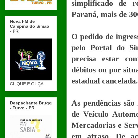
simplificado de r
Paraná, mais de 30
Nova FM de
Campina do Simão
- PR
O pedido de ingres
pelo Portal do Si
precisa estar co
débitos ou por sit
estadual cancelada.
CLIQUE E OUÇA...
As pendências são 
Despachante Brugg
- Turvo - PR
de Veículo Automo
Mercadorias e Serv
em atraso. De a