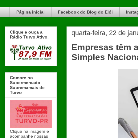
Blog do Elói Turvo e região, faça do nosso Blog um canal de divulgação. www.blogdoeloi.com.br
Página inicial
Facebook do Blog do Elói
Insta
quarta-feira, 22 de ja
Clique e ouça a
Rádio Turvo Ativo.
Empresas têm at
Simples Nacion
Compre no
Supermercado
Supremamais de
Turvo
Clique na imagem e
acompanhe nossas