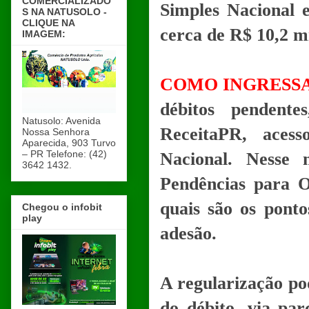
COMERCIALIZADO
Simples Nacional
S NA NATUSOLO -
CLIQUE NA
cerca de R$ 10,2 m
IMAGEM:
COMO INGRESS
débitos pendente
Natusolo: Avenida
ReceitaPR, acess
Nossa Senhora
Aparecida, 903 Turvo
– PR Telefone: (42)
Nacional. Nesse 
3642 1432.
Pendências para O
quais são os ponto
Chegou o infobit
play
adesão.
A regularização po
do débito, via pa