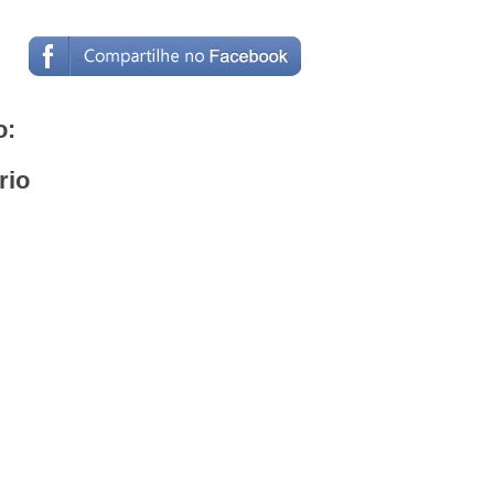
o:
rio