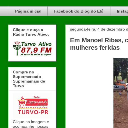
Blog do Elói Turvo e região, faça do nosso Blog um canal de divulgação. www.blogdoeloi.com.br
Página inicial
Facebook do Blog do Elói
Insta
segunda-feira, 4 de dezembro 
Clique e ouça a
Rádio Turvo Ativo.
Em Manoel Ribas, c
mulheres feridas
Compre no
Supermercado
Supremamais de
Turvo
Clique na imagem e
acompanhe nossas