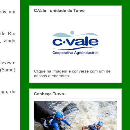
C.Vale - unidade de Turvo
após um
ade Rio
, vindo
 leves e
 (Samu)
Clique na imagem e converse com um de
nossos atendentes...
ago, do
Conheça Turvo...