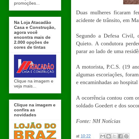
promoções...
Duas mulheres ficaram fe
acidente de trânsito, em Ma
Na Loja Atacadão
Casa e Construção,
agora você
Segundo a Defesa Civil, 
encontra mais de
2.000 opções de
Quieto. A condutora perde
cores de tintas
parar ao lado de uma residê
A motorista, P.C.S. (19 an
algumas escoriações, fora
Clique na imagem e
e encaminhadas ao hospital
veja mais...
A ocorrência contou com os
Clique na imagem e
soldado Goedert e dos socor
confira as
novidades
Fonte: NH Notícias
at
10:22