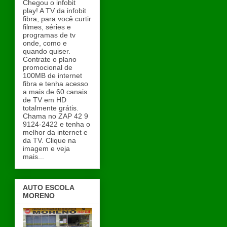
Chegou o infobit
play! A TV da infobit
fibra, para você curtir
filmes, séries e
programas de tv
onde, como e
quando quiser.
Contrate o plano
promocional de
100MB de internet
fibra e tenha acesso
a mais de 60 canais
de TV em HD
totalmente grátis.
Chama no ZAP 42 9
9124-2422 e tenha o
melhor da internet e
da TV. Clique na
imagem e veja
mais...
AUTO ESCOLA
MORENO