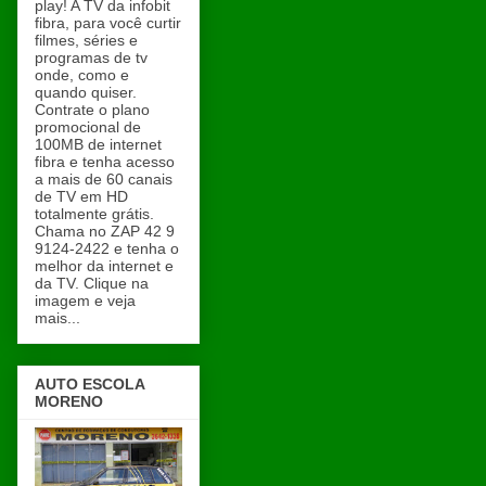
play! A TV da infobit
fibra, para você curtir
filmes, séries e
programas de tv
onde, como e
quando quiser.
Contrate o plano
promocional de
100MB de internet
fibra e tenha acesso
a mais de 60 canais
de TV em HD
totalmente grátis.
Chama no ZAP 42 9
9124-2422 e tenha o
melhor da internet e
da TV. Clique na
imagem e veja
mais...
AUTO ESCOLA
MORENO