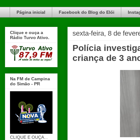
Blog do Elói Turvo e região, faça do nosso Blog um canal de divulgação. www.blogdoeloi.com.br
Página inicial
Facebook do Blog do Elói
Insta
sexta-feira, 8 de feve
Clique e ouça a
Rádio Turvo Ativo.
Polícia investi
criança de 3 a
Na FM de Campina
do Simão - PR
CLIQUE E OUÇA...