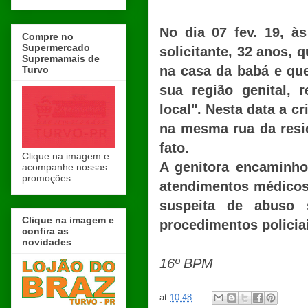
No dia 07 fev. 19, à
Compre no
Supermercado
solicitante, 32 anos, 
Supremamais de
na casa da babá e que
Turvo
sua região genital,
local". Nesta data a cr
na mesma rua da resid
fato.
Clique na imagem e
A genitora encaminho
acompanhe nossas
promoções...
atendimentos médicos,
suspeita de abuso 
Clique na imagem e
procedimentos policia
confira as
novidades
16º BPM
at
10:48